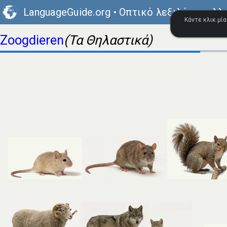
LanguageGuide.org
•
Οπτικό λεξιλόγιο ολλ
Κάντε κλικ μία
Zoogdieren
(Τα Θηλαστικά)