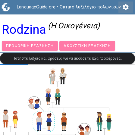
settings
LanguageGuide.org
•
Οπτικό λεξιλόγιο πολωνικών
(Η Οικογένεια)
Rodzina
ΠΡΟΦΟΡΙΚΉ ΕΞΆΣΚΗΣΗ
ΑΚΟΥΣΤΙΚΉ ΕΞΆΣΚΗΣΗ
Πατήστε λέξεις και φράσεις για να ακούσετε πώς προφέρονται.