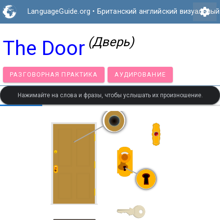
settings
LanguageGuide.org
•
Британский английский визуальный
(Дверь)
The Door
РАЗГОВОРНАЯ ПРАКТИКА
АУДИРОВАНИЕ
Нажимайте на слова и фразы, чтобы услышать их произношение.