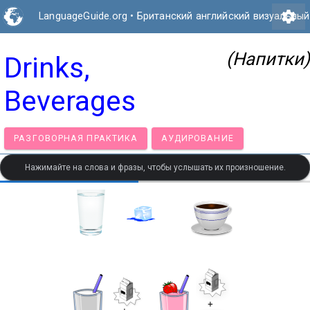
settings
LanguageGuide.org
•
Британский английский визуальный
(Напитки)
Drinks,
Beverages
РАЗГОВОРНАЯ ПРАКТИКА
АУДИРОВАНИЕ
Нажимайте на слова и фразы, чтобы услышать их произношение.