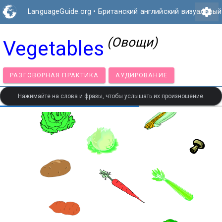
settings
LanguageGuide.org
•
Британский английский визуальный
(Овощи)
Vegetables
РАЗГОВОРНАЯ ПРАКТИКА
АУДИРОВАНИЕ
Нажимайте на слова и фразы, чтобы услышать их произношение.