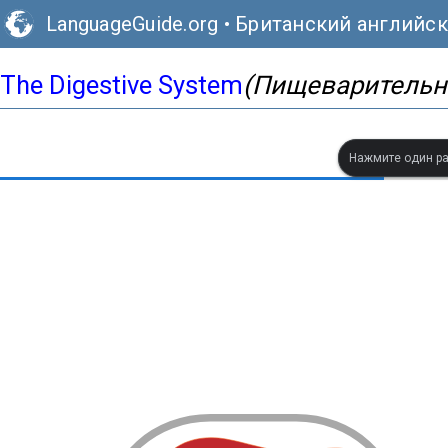
LanguageGuide.org
•
Британский английс
The Digestive System
(Пищеварительн
Нажмите один ра