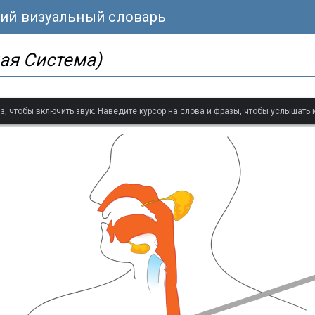
кий визуальный словарь
ая Система)
з, чтобы включить звук. Наведите курсор на слова и фразы, чтобы услышать 