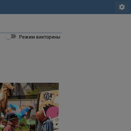
settings
Режим викторины