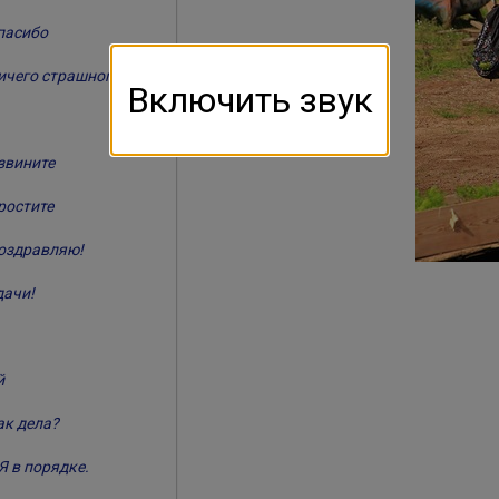
пасибо
ичего страшного
Включить звук
звините
ростите
оздравляю!
дачи!
й
ак дела?
Я в порядке.