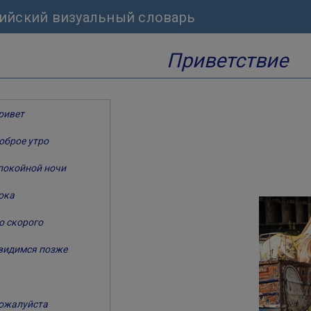
лийский визуальный словарь
Приветствие
ривет
оброе утро
покойной ночи
ока
о скорого
видимся позже
ожалуйста