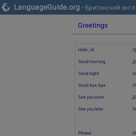
LanguageGuide.org
•
Британский анг
Greetings
Hello , Hi
П
Good morning
Д
Good night
С
Good-bye, bye
П
See you soon
Д
See you later
У
Please
П