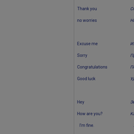
Thank you
С
no worries
Н
Excuse me
И
Sorry
П
Congratulations
П
Good luck
У
Hey
Э
How are you?
К
I'm fine.