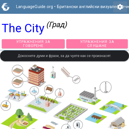
settings
LanguageGuide.org
•
Британски английски визуален реч
(Град)
The City
УПРАЖНЕНИЯ ЗА
УПРАЖНЕНИЯ З
ГОВОРЕНЕ
СЛУШАНЕ
Докоснете думи и фрази, за да чуете как се произнасят.