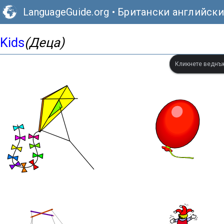
LanguageGuide.org
•
Британски английски
Kids
(Деца)
Кликнете веднъж,