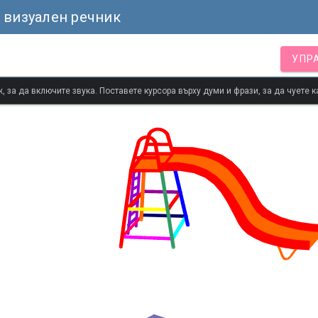
 визуален речник
УПР
 за да включите звука. Поставете курсора върху думи и фрази, за да чуете к