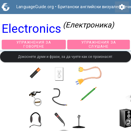
settings
LanguageGuide.org
•
Британски английски визуален реч
(Електроника)
Electronics
УПРАЖНЕНИЯ ЗА
УПРАЖНЕНИЯ З
ГОВОРЕНЕ
СЛУШАНЕ
Докоснете думи и фрази, за да чуете как се произнасят.