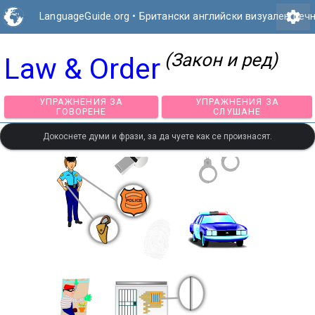
settings
LanguageGuide.org
•
Британски английски визуален реч
(Закон и ред)
Law & Order
УПРАЖНЕНИЯ ЗА
УПРАЖНЕНИЯ З
ГОВОРЕНЕ
СЛУШАНЕ
Докоснете думи и фрази, за да чуете как се произнасят.