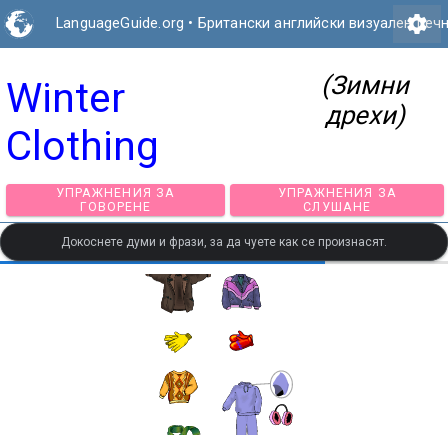
settings
LanguageGuide.org
•
Британски английски визуален реч
(Зимни
Winter
дрехи)
Clothing
УПРАЖНЕНИЯ ЗА
УПРАЖНЕНИЯ З
ГОВОРЕНЕ
СЛУШАНЕ
Докоснете думи и фрази, за да чуете как се произнасят.