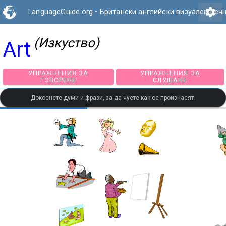
settings
LanguageGuide.org
•
Британски английски визуален реч
(Изкуство)
Art
УПРАЖНЕНИЯ ЗА
УПРАЖНЕНИЯ З
ГОВОРЕНЕ
СЛУШАНЕ
Докоснете думи и фрази, за да чуете как се произнасят.