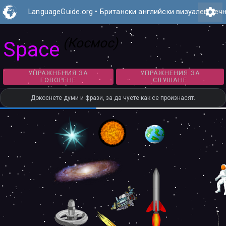
settings
LanguageGuide.org
•
Британски английски визуален реч
(Космос)
Space
УПРАЖНЕНИЯ ЗА
УПРАЖНЕНИЯ З
ГОВОРЕНЕ
СЛУШАНЕ
Докоснете думи и фрази, за да чуете как се произнасят.