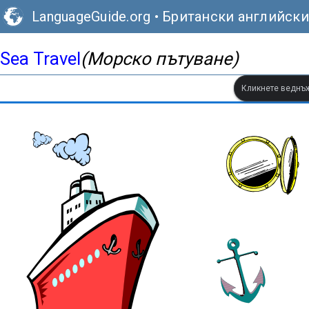
LanguageGuide.org
•
Британски английски
Sea Travel
(Морско пътуване)
Кликнете веднъж,