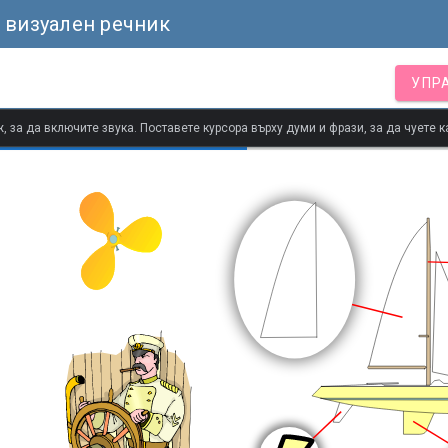
 визуален речник
УПР
 за да включите звука. Поставете курсора върху думи и фрази, за да чуете к