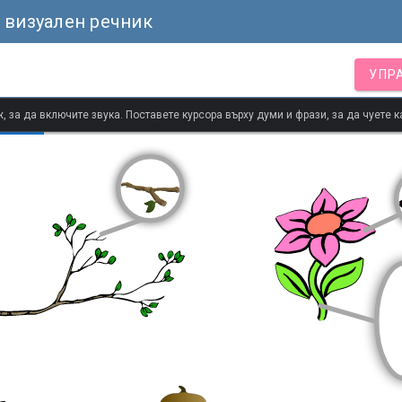
 визуален речник
УПР
 за да включите звука. Поставете курсора върху думи и фрази, за да чуете к