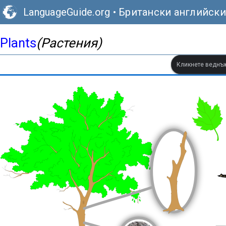
LanguageGuide.org
•
Британски английски
Plants
(Растения)
Кликнете веднъж,