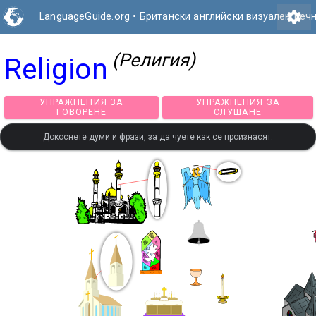
settings
LanguageGuide.org
•
Британски английски визуален реч
(Религия)
Religion
УПРАЖНЕНИЯ ЗА
УПРАЖНЕНИЯ З
ГОВОРЕНЕ
СЛУШАНЕ
Докоснете думи и фрази, за да чуете как се произнасят.