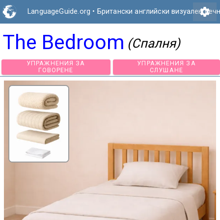
settings
LanguageGuide.org
•
Британски английски визуален реч
The Bedroom
(Спалня)
УПРАЖНЕНИЯ ЗА
УПРАЖНЕНИЯ З
ГОВОРЕНЕ
СЛУШАНЕ