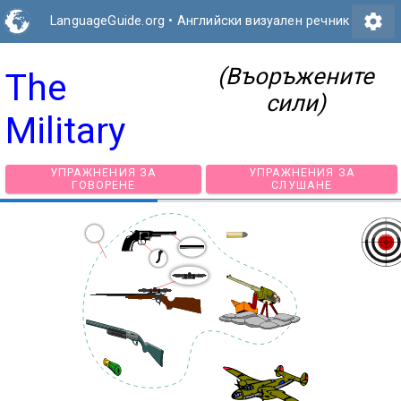
settings
LanguageGuide.org
•
Английски визуален речник
(Въоръжените
The
сили)
Military
УПРАЖНЕНИЯ ЗА
УПРАЖНЕНИЯ З
ГОВОРЕНЕ
СЛУШАНЕ