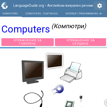
settings
LanguageGuide.org
•
Английски визуален речник
COMPUTERS
COMPUTERS - CONTINUED
INTE
(Компютри)
Computers
УПРАЖНЕНИЯ ЗА
УПРАЖНЕНИЯ З
ГОВОРЕНЕ
СЛУШАНЕ