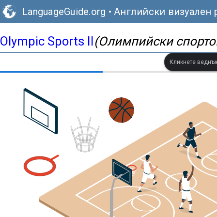
LanguageGuide.org
•
Английски визуален 
Olympic Sports II
(Олимпийски спортов
Кликнете веднъж,