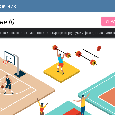
речник
е II)
УПР
 за да включите звука. Поставете курсора върху думи и фрази, за да чуете к