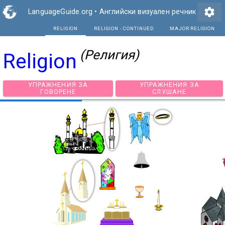
settings
LanguageGuide.org
•
Английски визуален речник
RELIGION
RELIGION - CONTINUE
(Религия)
Religion
УПРАЖНЕНИЯ ЗА
УПРАЖНЕНИЯ З
ГОВОРЕНЕ
СЛУШАНЕ