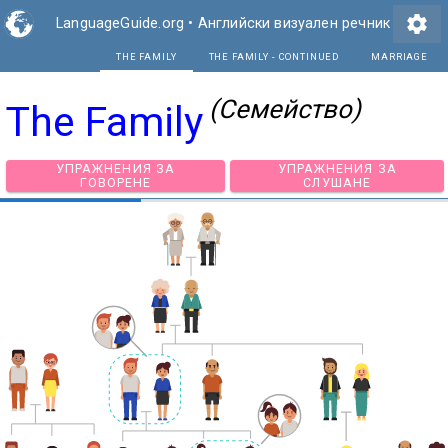
settings
LanguageGuide.org
•
Английски визуален речник
THE FAMILY
THE FAMILY - CO
(Семейство)
The Family
УПРАЖНЕНИЯ ЗА
УПРАЖНЕНИЯ З
ГОВОРЕНЕ
СЛУШАНЕ