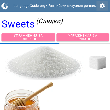
settings
LanguageGuide.org
•
Английски визуален речник
(Сладки)
Sweets
УПРАЖНЕНИЯ ЗА
УПРАЖНЕНИЯ З
ГОВОРЕНЕ
СЛУШАНЕ