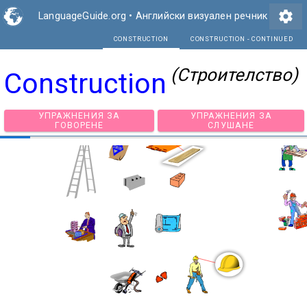
settings
LanguageGuide.org
•
Английски визуален речник
CONSTRUCTION
CON
(Строителство)
Construction
УПРАЖНЕНИЯ ЗА
УПРАЖНЕНИЯ З
ГОВОРЕНЕ
СЛУШАНЕ