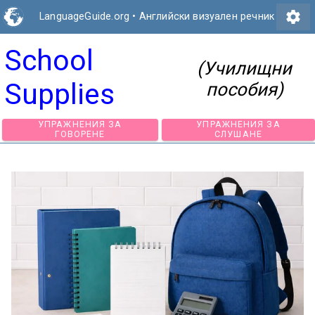
settings
LanguageGuide.org
•
Английски визуален речник
School
(Училищни
Supplies
пособия)
УПРАЖНЕНИЯ ЗА
УПРАЖНЕНИЯ З
ГОВОРЕНЕ
СЛУШАНЕ