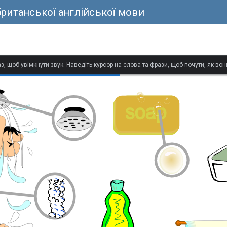
ританської англійської мови
з, щоб увімкнути звук. Наведіть курсор на слова та фрази, щоб почути, як в