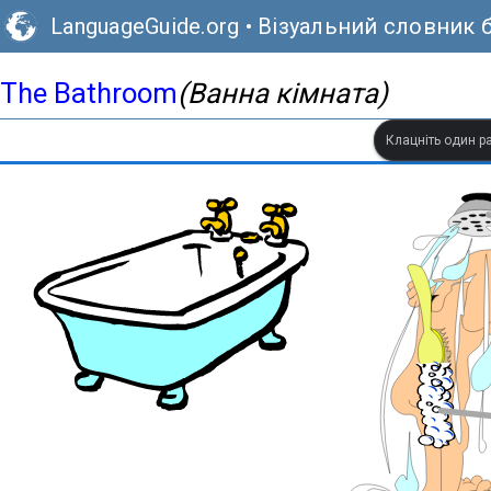
LanguageGuide.org
•
Візуальний словник б
The Bathroom
(Ванна кімната)
Клацніть один ра