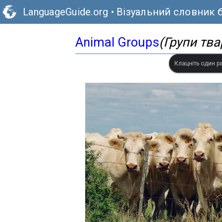
LanguageGuide.org
•
Візуальний словник б
Animal Groups
(Групи тва
Клацніть один ра