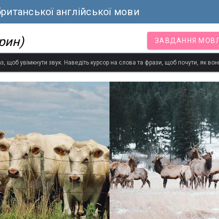
ританської англійської мови
рин)
ЗАВДАННЯ МОВ
з, щоб увімкнути звук. Наведіть курсор на слова та фрази, щоб почути, як в