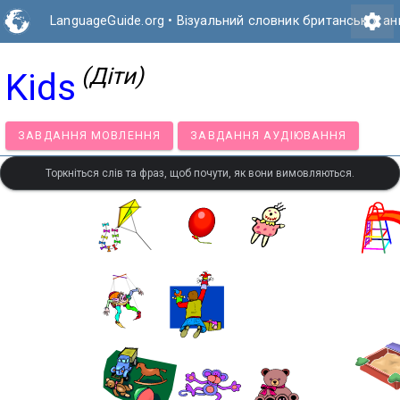
settings
LanguageGuide.org
•
Візуальний словник британської ан
(Діти)
Kids
ЗАВДАННЯ МОВЛЕННЯ
ЗАВДАННЯ АУДІЮВАННЯ
Торкніться слів та фраз, щоб почути, як вони вимовляються.