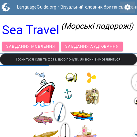
settings
LanguageGuide.org
•
Візуальний словник британської ан
(Морські подорожі)
Sea Travel
ЗАВДАННЯ МОВЛЕННЯ
ЗАВДАННЯ АУДІЮВАННЯ
Торкніться слів та фраз, щоб почути, як вони вимовляються.