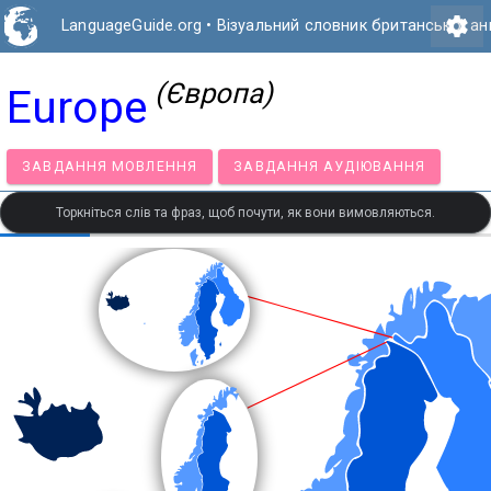
settings
LanguageGuide.org
•
Візуальний словник британської ан
(Європа)
Europe
ЗАВДАННЯ МОВЛЕННЯ
ЗАВДАННЯ АУДІЮВАННЯ
Торкніться слів та фраз, щоб почути, як вони вимовляються.