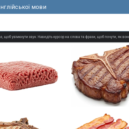
англійської мови
з, щоб увімкнути звук. Наведіть курсор на слова та фрази, щоб почути, як в