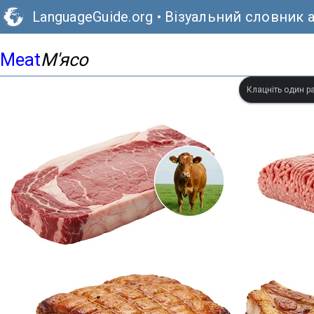
LanguageGuide.org
•
Візуальний словник 
Meat
М'ясо
Клацніть один ра