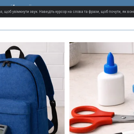
англійської мови
з, щоб увімкнути звук. Наведіть курсор на слова та фрази, щоб почути, як в