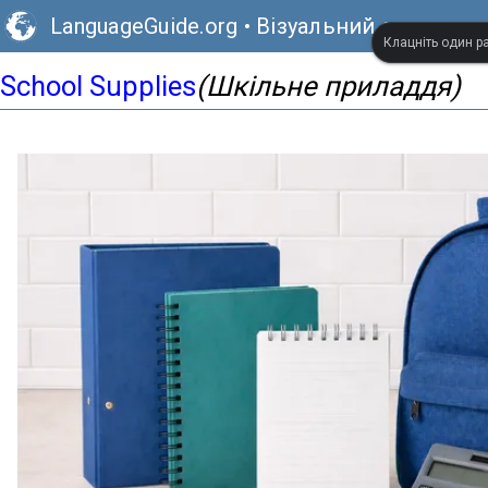
LanguageGuide.org
•
Візуальний словник 
Клацніть один ра
School Supplies
(Шкільне приладдя)