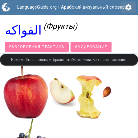
settings
LanguageGuide.org
•
Арабский визуальный словарь
(Фрукты)
الفواكه
РАЗГОВОРНАЯ ПРАКТИКА
АУДИРОВАНИЕ
Нажимайте на слова и фразы, чтобы услышать их произношение.