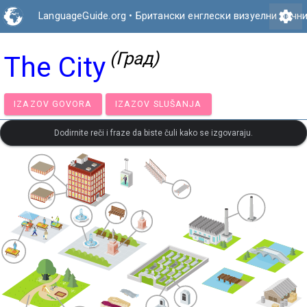
settings
LanguageGuide.org
•
Британски енглески визуелни речн
(Град)
The City
IZAZOV GOVORA
IZAZOV SLUŠANJA
Dodirnite reči i fraze da biste čuli kako se izgovaraju.