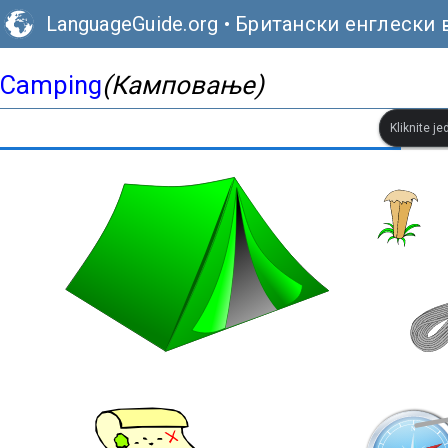
LanguageGuide.org
•
Британски енглески 
Camping
(Камповање)
Kliknite je