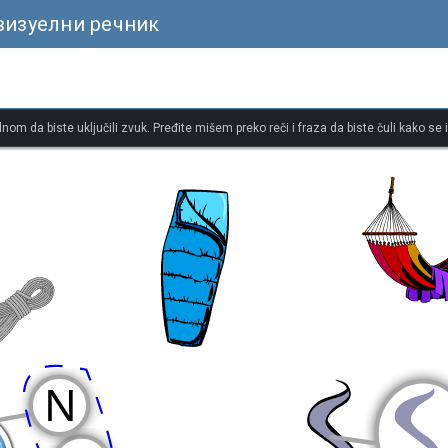
визуелни речник
dnom da biste uključili zvuk. Pređite mišem preko reči i fraza da biste čuli kako se