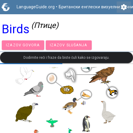
settings
LanguageGuide.org
•
Британски енглески визуелни речн
(Птице)
Birds
IZAZOV GOVORA
IZAZOV SLUŠANJA
Dodirnite reči i fraze da biste čuli kako se izgovaraju.