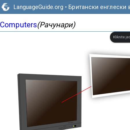
LanguageGuide.org
•
Британски енглески 
Computers
(Рачунари)
Kliknite je