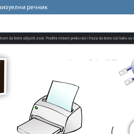
визуелни речник
dnom da biste uključili zvuk. Pređite mišem preko reči i fraza da biste čuli kako se