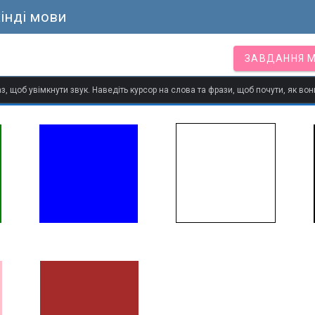
інді мови
ЗАВДАННЯ 
з, щоб увімкнути звук. Наведіть курсор на слова та фрази, щоб почути, як в