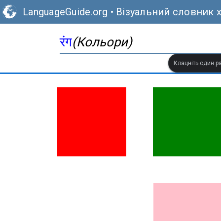
LanguageGuide.org
•
Візуальний словник х
रंग
(Кольори)
Клацніть один ра