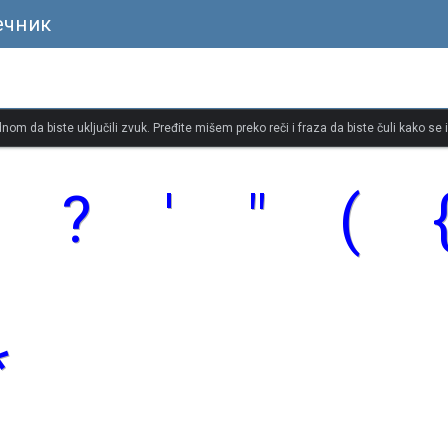
ечник
dnom da biste uključili zvuk. Pređite mišem preko reči i fraza da biste čuli kako se
?
'
"
(
*