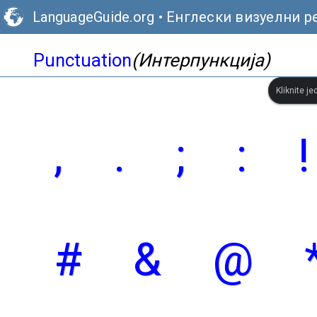
LanguageGuide.org
•
Енглески визуелни р
Punctuation
(Интерпункција)
Kliknite je
,
.
;
:
!
#
&
@