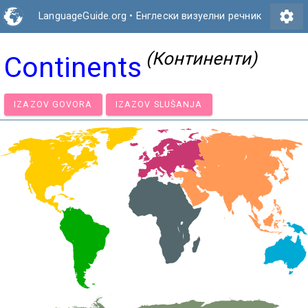
settings
LanguageGuide.org
•
Енглески визуелни речник
(Континенти)
Continents
IZAZOV GOVORA
IZAZOV SLUŠANJA