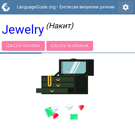
settings
LanguageGuide.org
•
Енглески визуелни речник
(Накит)
Jewelry
IZAZOV GOVORA
IZAZOV SLUŠANJA