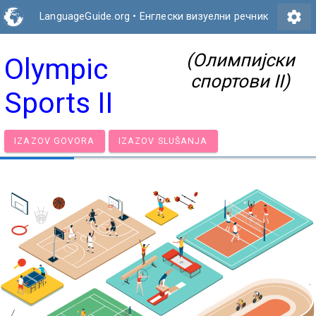
settings
LanguageGuide.org
•
Енглески визуелни речник
(Олимпијски
Olympic
спортови II)
Sports II
IZAZOV GOVORA
IZAZOV SLUŠANJA