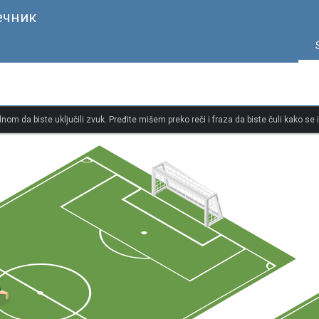
ечник
dnom da biste uključili zvuk. Pređite mišem preko reči i fraza da biste čuli kako se