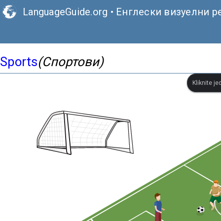
LanguageGuide.org
•
Енглески визуелни р
Sports
(Спортови)
Kliknite je