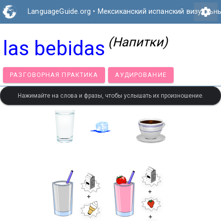
settings
LanguageGuide.org
•
Мексиканский испанский визуальн
(Напитки)
las bebidas
РАЗГОВОРНАЯ ПРАКТИКА
АУДИРОВАНИЕ
Нажимайте на слова и фразы, чтобы услышать их произношение.