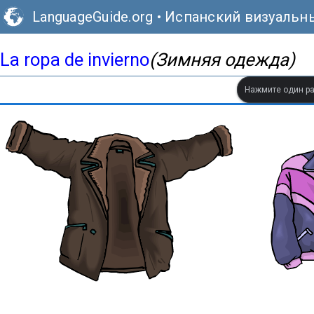
LanguageGuide.org
•
Испанский визуальн
La ropa de invierno
(Зимняя одежда)
Нажмите один ра