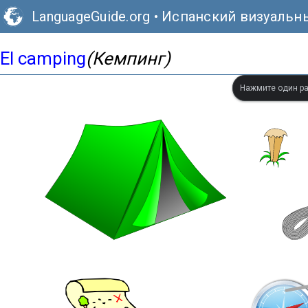
LanguageGuide.org
•
Испанский визуальн
El camping
(Кемпинг)
Нажмите один ра