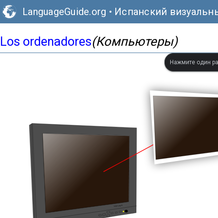
LanguageGuide.org
•
Испанский визуальн
Los ordenadores
(Компьютеры)
Нажмите один ра