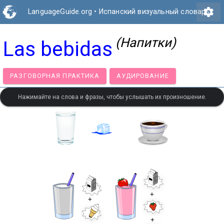
settings
LanguageGuide.org
•
Испанский визуальный словарь
(Напитки)
Las bebidas
РАЗГОВОРНАЯ ПРАКТИКА
АУДИРОВАНИЕ
Нажимайте на слова и фразы, чтобы услышать их произношение.