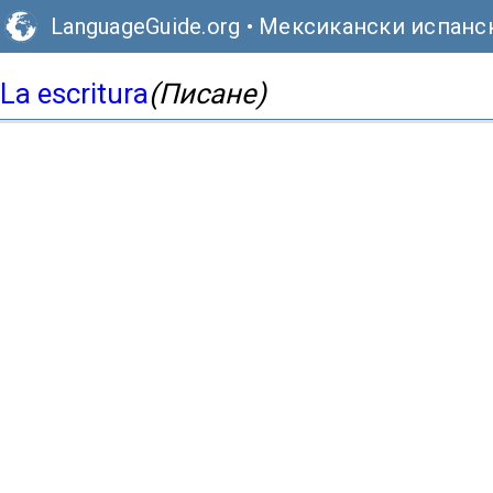
LanguageGuide.org
•
Мексикански испанск
La escritura
(Писане)